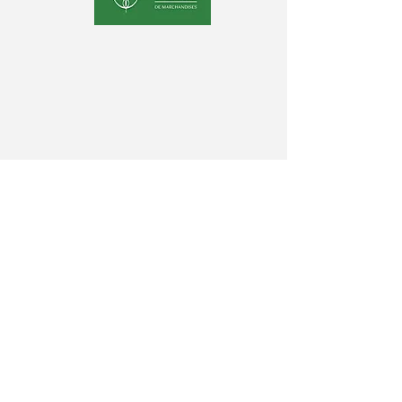
Congrès des Grains Dijon/
Nancy
congresdesgrains@gmail.com